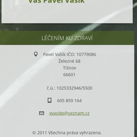
LÉČENÍM KU ZDRAVÍ
Pavel Vašík IČO: 10779086
Železné 68
Tišnov
66601
č.ú.: 1025332946/5500
605 859 164
xvasikp@
seznam.c
z
© 2011 Všechna práva vyhrazena.