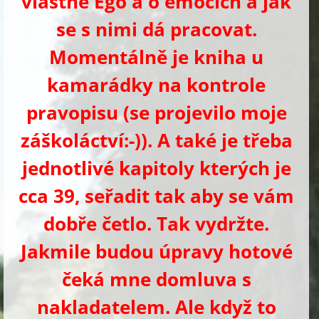
vlastně Ego a o emocích a jak
se s nimi dá pracovat.
Momentálně je kniha u
kamarádky na kontrole
pravopisu (se projevilo moje
záškoláctví:-)). A také je třeba
jednotlivé kapitoly kterých je
cca 39, seřadit tak aby se vám
dobře četlo. Tak vydržte.
Jakmile budou úpravy hotové
čeká mne domluva s
nakladatelem. Ale když to