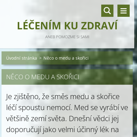
LÉČENÍM KU ZDRAVÍ
ANEB POMOZME SI SAMI
Úvodní stránka
>
Něco o medu a skořici
NĚCO O MEDU A SKOŘICI
Je zjištěno, že směs medu a skořice
léčí spoustu nemocí. Med se vyrábí ve
většině zemí světa. Dnešní vědci jej
doporučují jako velmi účinný lék na