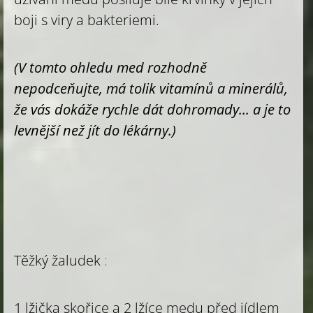
boji s viry a bakteriemi.
(V tomto ohledu med rozhodně
nepodceňujte, má tolik vitamínů a minerálů,
že vás dokáže rychle dát dohromady... a je to
levnější než jít do lékárny.)
Těžký žaludek
:
1 lžička skořice a 2 lžíce medu před jídlem