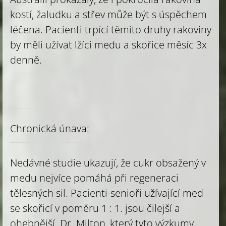
kostí, žaludku a střev může být s úspěchem
léčena. Pacienti trpící těmito druhy rakoviny
by měli užívat lžíci medu a skořice měsíc 3x
denně.
Chronická únava:
Nedávné studie ukazují, že cukr obsažený v
medu nejvíce pomáhá při regeneraci
tělesných sil. Pacienti-senioři užívající med
se skořicí v poměru 1 : 1. jsou čilejší a
ohebnější. Dr. Milton, který tyto výzkumy