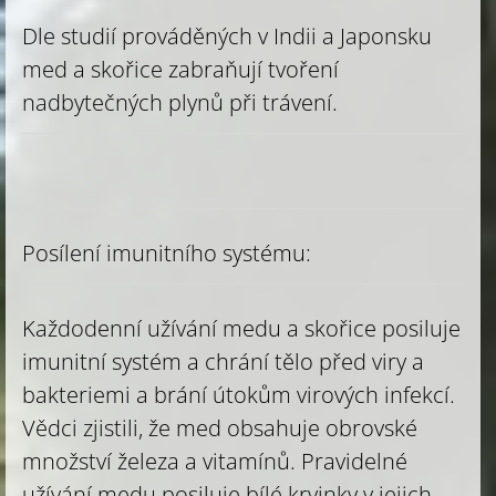
Dle studií prováděných v Indii a Japonsku
med a skořice zabraňují tvoření
nadbytečných plynů při trávení.
Posílení imunitního systému:
Každodenní užívání medu a skořice posiluje
imunitní systém a chrání tělo před viry a
bakteriemi a brání útokům virových infekcí.
Vědci zjistili, že med obsahuje obrovské
množství železa a vitamínů. Pravidelné
užívání medu posiluje bílé krvinky v jejich