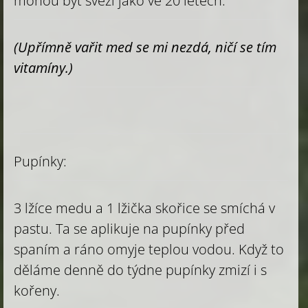
mohou být svěží jako ve 20 letech.
(Upřímně vařit med se mi nezdá, ničí se tím
vitamíny.)
Pupínky:
3 lžíce medu a 1 lžička skořice se smíchá v
pastu. Ta se aplikuje na pupínky před
spaním a ráno omyje teplou vodou. Když to
děláme denně do týdne pupínky zmizí i s
kořeny.