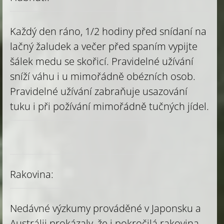
Každý den ráno, 1/2 hodiny před snídaní na
lačný žaludek a večer před spaním vypijte
šálek medu se skořicí. Pravidelné užívání
sníží váhu i u mimořádně obézních osob.
Pravidelné užívání zabraňuje usazování
tuku i při požívání mimořádně tučných jídel.
Rakovina:
Nedávné výzkumy prováděné v Japonsku a
Austrálii prokázaly, že i pokročilá rakovina