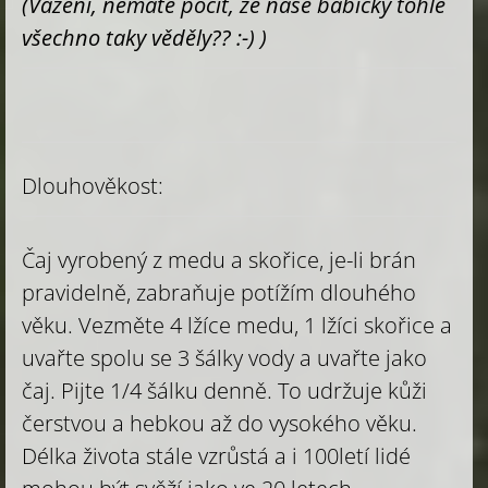
(Vážení, nemáte pocit, že naše babičky tohle
všechno taky věděly?? :-) )
Dlouhověkost:
Čaj vyrobený z medu a skořice, je-li brán
pravidelně, zabraňuje potížím dlouhého
věku. Vezměte 4 lžíce medu, 1 lžíci skořice a
uvařte spolu se 3 šálky vody a uvařte jako
čaj. Pijte 1/4 šálku denně. To udržuje kůži
čerstvou a hebkou až do vysokého věku.
Délka života stále vzrůstá a i 100letí lidé