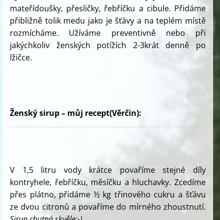
mateřídoušky, přesličky, řebříčku a cibule. Přidáme
přibližně tolik medu jako je šťávy a na teplém místě
rozmícháme. Užíváme preventivně nebo při
jakýchkoliv ženských potížích 2-3krát denně po
lžičce.
Ženský sirup – můj recept(Věrčin):
V 1,5 litru vody krátce povaříme stejné díly
kontryhele, řebříčku, měsíčku a hluchavky. Zcedíme
přes plátno, přidáme ½ kg třinového cukru a šťávu
ze dvou citronů a povaříme do mírného zhoustnutí.
Sirup chutná skvěle:-)