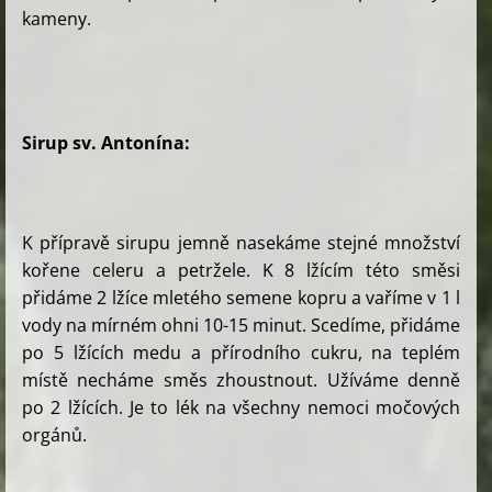
kameny.
Sirup sv. Antonína:
K přípravě sirupu jemně nasekáme stejné množství
kořene celeru a petržele. K 8 lžícím této směsi
přidáme 2 lžíce mletého semene kopru a vaříme v 1 l
vody na mírném ohni 10-15 minut. Scedíme, přidáme
po 5 lžících medu a přírodního cukru, na teplém
místě necháme směs zhoustnout. Užíváme denně
po 2 lžících. Je to lék na všechny nemoci močových
orgánů.