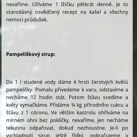
nevaříme. Užíváme 1 lžičku pětkrát denně. Je to
starodávný osvědčený recept na kašel a všechny
nemoci průdušek.
Pampeliškový sirup:
Do 1 l studené vody dáme 4 hrsti čerstvých květů
pampelišky. Pomalu přivedeme k varu, odstavíme a
necháme 12 hodin stát. Potom šťávu scedíme a
květy vymačkáme. Přidáme ¾ kg přírodního cukru a
šťávu z 1 citronu. Ve větším kastrolu ohříváme na
mírném ohni bez pokličky, nevaříme, jen necháme
tekutinu odpařovat, dokud nezhoustne. Je-li po
vychladnutí sirup ještě řídký, pokračujeme v