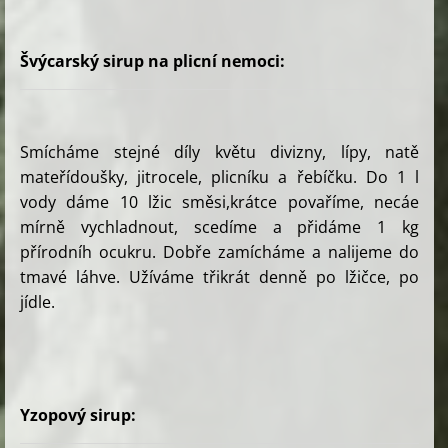
Švýcarský sirup na plicní nemoci:
Smícháme stejné díly květu divizny, lípy, natě
mateřídoušky, jitrocele, plicníku a řebíčku. Do 1 l
vody dáme 10 lžic směsi,krátce povaříme, necáe
mírně vychladnout, scedíme a přidáme 1 kg
přírodníh ocukru. Dobře zamícháme a nalijeme do
tmavé láhve. Užíváme třikrát denně po lžičce, po
jídle.
Yzopový sirup: