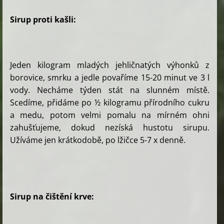
Sirup proti kašli:
Jeden kilogram mladých jehličnatých výhonků z
borovice, smrku a jedle povaříme 15-20 minut ve 3 l
vody. Necháme týden stát na slunném místě.
Scedíme, přidáme po ½ kilogramu přírodního cukru
a medu, potom velmi pomalu na mírném ohni
zahušťujeme, dokud nezíská hustotu sirupu.
Užíváme jen krátkodobě, po lžičce 5-7 x denně.
Sirup na čištění krve: