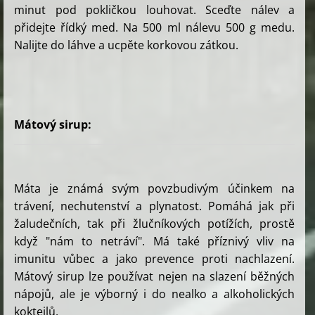
minut pod pokličkou louhovat. Sceďte nálev a
přidejte řídký med. Na 500 ml nálevu 500 g medu.
Nalijte do láhve a ucpěte korkovou zátkou.
Mátový sirup:
Máta je známá svým povzbudivým účinkem na
trávení, nechutenství a plynatost. Pomáhá jak při
žaludečních, tak při žlučníkových potížích, prostě
když "nám to netráví". Má také příznivý vliv na
imunitu vůbec a jako prevence proti nachlazení.
Mátový sirup lze používat nejen na slazení běžných
nápojů, ale je výborný i do nealko a alkoholických
koktejlů.