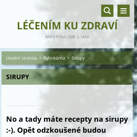
LÉČENÍM KU ZDRAVÍ
ANEB POMOZME SI SAMI
Úvodní stránka
>
Bylinkárna
>
Sirupy
SIRUPY
No a tady máte recepty na sirupy
:-). Opět odzkoušené budou