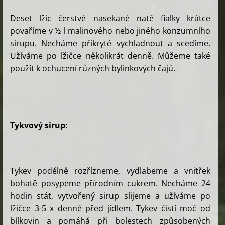
Deset lžic čerstvé nasekané natě fialky krátce
povaříme v ½ l malinového nebo jiného konzumního
sirupu. Necháme přikryté vychladnout a scedíme.
Užíváme po lžičce několikrát denně. Můžeme také
použít k ochucení různých bylinkových čajů.
Tykvový sirup:
Tykev podélně rozřízneme, vydlabeme a vnitřek
bohatě posypeme přírodním cukrem. Necháme 24
hodin stát, vytvořený sirup slijeme a užíváme po
lžičce 3-5 x denně před jídlem. Tykev čistí moč od
bílkovin a pomáhá při bolestech způsobených