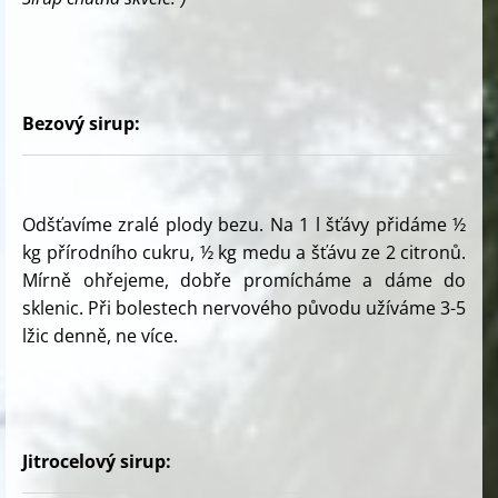
Bezový sirup:
Odšťavíme zralé plody bezu. Na 1 l šťávy přidáme ½
kg přírodního cukru, ½ kg medu a šťávu ze 2 citronů.
Mírně ohřejeme, dobře promícháme a dáme do
sklenic. Při bolestech nervového původu užíváme 3-5
lžic denně, ne více.
Jitrocelový sirup: