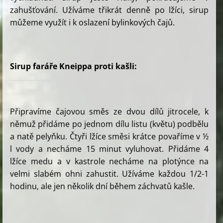
zahušťování. Užíváme třikrát denně po lžíci, sirup
můžeme využít i k oslazení bylinkových čajů.
Sirup faráře Kneippa proti kašli:
Připravíme čajovou směs ze dvou dílů jitrocele, k
němuž přidáme po jednom dílu listu (květu) podbělu
a natě pelyňku. Čtyři lžíce směsi krátce povaříme v ½
l vody a necháme 15 minut vyluhovat. Přidáme 4
lžíce medu a v kastrole necháme na plotýnce na
velmi slabém ohni zahustit. Užíváme každou 1/2-1
hodinu, ale jen několik dní během záchvatů kašle.