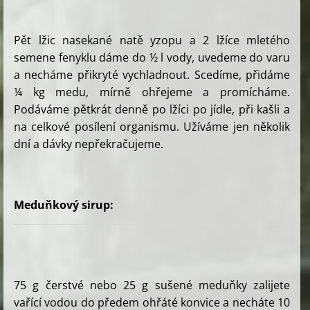
Pět lžic nasekané natě yzopu a 2 lžíce mletého
semene fenyklu dáme do ½ l vody, uvedeme do varu
a necháme přikryté vychladnout. Scedíme, přidáme
¼ kg medu, mírně ohřejeme a promícháme.
Podáváme pětkrát denně po lžíci po jídle, při kašli a
na celkové posílení organismu. Užíváme jen několik
dní a dávky nepřekračujeme.
Meduňkový sirup:
75 g čerstvé nebo 25 g sušené meduňky zalijete
vařící vodou do předem ohřáté konvice a necháte 10