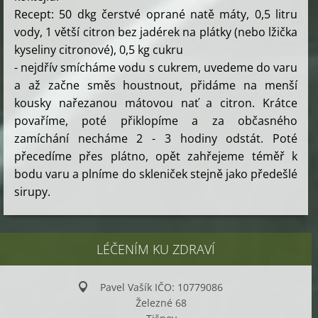
Recept: 50 dkg čerstvé oprané natě máty, 0,5 litru
vody, 1 větší citron bez jadérek na plátky (nebo lžička
kyseliny citronové), 0,5 kg cukru
- nejdřív smícháme vodu s cukrem, uvedeme do varu
a až začne směs houstnout, přidáme na menší
kousky nařezanou mátovou nať a citron. Krátce
povaříme, poté přiklopíme a za občasného
zamíchání necháme 2 - 3 hodiny odstát. Poté
přecedíme přes plátno, opět zahřejeme téměř k
bodu varu a plníme do skleniček stejně jako předešlé
sirupy.
LÉČENÍM KU ZDRAVÍ
Pavel Vašík IČO: 10779086
Železné 68