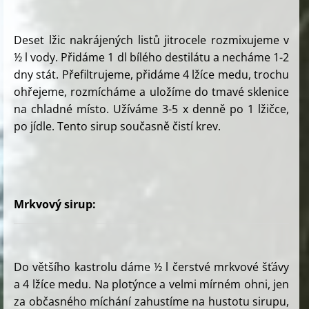
Deset lžic nakrájených listů jitrocele rozmixujeme v
½ l vody. Přidáme 1 dl bílého destilátu a necháme 1-2
dny stát. Přefiltrujeme, přidáme 4 lžíce medu, trochu
ohřejeme, rozmícháme a uložíme do tmavé sklenice
na chladné místo. Užíváme 3-5 x denně po 1 lžičce,
po jídle. Tento sirup současně čistí krev.
Mrkvový sirup:
Do většího kastrolu dáme ½ l čerstvé mrkvové šťávy
a 4 lžíce medu. Na plotýnce a velmi mírném ohni, jen
za občasného míchání zahustíme na hustotu sirupu,