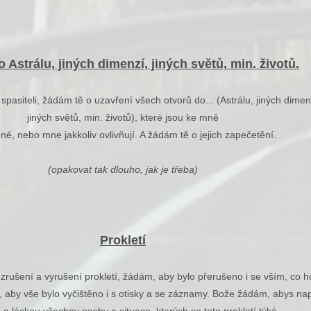
 Astrálu, jiných dimenzí, jiných světů, min. životů.
š spasiteli, žádám tě o uzavření všech otvorů do... (Astrálu, jiných dimen
jiných světů, min. životů), které jsou ke mně
né, nebo mne jakkoliv ovlivňují. A žádám tě o jejich zapečetění.
(opakovat tak dlouho, jak je třeba)
Prokletí
zrušení a vyrušení prokletí, žádám, aby bylo přerušeno i se vším, co h
 aby vše bylo vyčištěno i s otisky a se záznamy. Bože žádám, abys nap