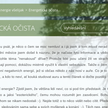
Energie všelijak
>
Energetická očista
CKÁ OČISTA
psát, je něco o čem se moc nemluví a i já jsem o tom mluvil nerad
dní měsíce jsem došel k názoru, že je načase tyto informace a vědo
tohle téma "nenakousl" dříve? Protože lidé jsou učeni žít ve strac
mají pomoci, dokážou mistrně využít k vlastní sebezkáze. Takže o čem
í negativních energií, jež si občas někdo z nás nosí v auře. Co je to
 a kdo to neví, ať kouká studovat auru a tento článek si dočte později :
nergie? Zjistil jsem, že většina lidí neví, co si pod tím představit. Je 
 a jaksi "esoterického", čemu mohou rozumět jen zasvěcení. Bohu
om se nikam nedostali :-). Nejde totiž o to něco vidět nebo cítit. Pře
lit sledováním sama sebe a svých myšlenek a konání :-). Těch neg. ener