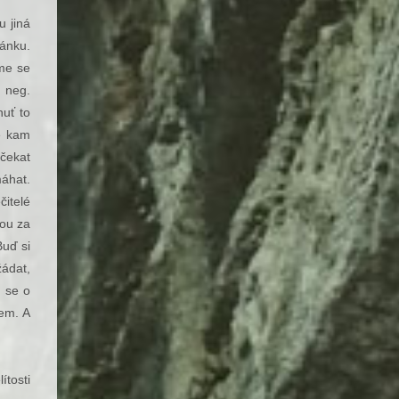
u jiná
ánku.
íme se
, neg.
huť to
le kam
čekat
áhat.
čitelé
nou za
Buď si
žádat,
m se o
hem. A
ítosti