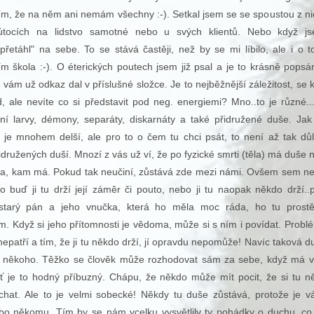
m, že na něm ani nemám všechny :-). Setkal jsem se se spoustou z ni
útocích na lidstvo samotné nebo u svých klientů. Nebo když j
přetáhl" na sebe. To se stává častěji, než by se mi líbilo, ale i o 
ším škola :-). O éterických poutech jsem již psal a je to krásně pops
vám už odkaz dal v příslušné složce. Je to nejběžnější záležitost, se 
d, ale nevíte co si představit pod neg. energiemi? Mno..to je různé..
lní larvy, démony, separáty, diskarnáty a také přidružené duše. Ja
t je mnohem delší, ale pro to o čem tu chci psát, to není až tak důl
družených duší. Mnozí z vás už ví, že po fyzické smrti (těla) má duše 
la, kam má. Pokud tak neučiní, zůstává zde mezi námi. Ovšem sem ne
 buď ji tu drží její záměr či pouto, nebo ji tu naopak někdo drží..
starý pán a jeho vnučka, která ho měla moc ráda, ho tu prostě
. Když si jeho přítomnosti je vědoma, může si s ním i povídat. Probl
epatří a tím, že ji tu někdo drží, jí opravdu nepomůže! Navíc taková d
or někoho. Těžko se člověk může rozhodovat sám za sebe, když má v
byť je to hodný příbuzný. Chápu, že někdo může mít pocit, že si tu 
hat. Ale to je velmi sobecké! Někdy tu duše zůstává, protože je v
 někomu. Tím by se nám vcelku vysvětlily ty pohádky o duchu, co 