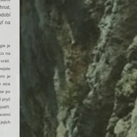
hnat,
bdobí
yť na
gie je
 co na
vrátí.
nejste
dem je
 sice
 se po
í pryč
patří.
racemi
jejich