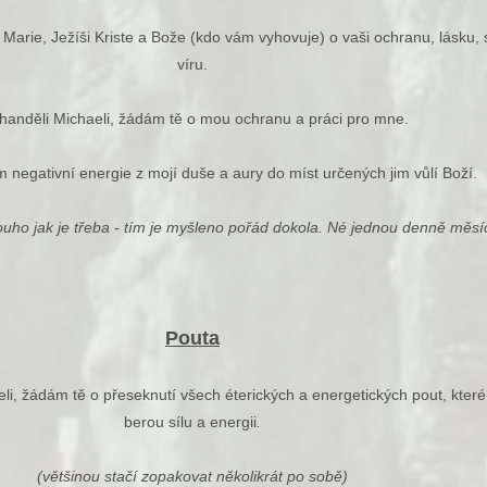
arie, Ježíši Kriste a Bože (kdo vám vyhovuje) o vaši ochranu, lásku, s
víru.
handěli Michaeli, žádám tě o mou ochranu a práci pro mne.
negativní energie z mojí duše a aury do míst určených jim vůlí Boží.
ouho jak je třeba - tím je myšleno pořád dokola. Né jednou denně měsíc
Pouta
li, žádám tě o přeseknutí všech éterických a energetických pout, které
berou sílu a energii
.
(většinou stačí zopakovat několikrát po sobě)