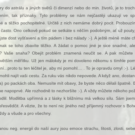
do astrálu a jiných světů či dimenzí nebo do min. životů, je to troch
šením, tak příznaky. Tyto problémy se nám nejčastěji ukazují ve sp
né a těžko pochopitelné. Určitě z nich nemáme dobrý pocit. Probouz
 často. Ono celkově pokud se setkáte s něčím podobným, ať už pouty
 jste dost vyšťavení a tím pádem i bez nálady :-). A ještě méně máte c
jinak se toho zbavíte těžko. A žádat o pomoc jiné je sice snadné, a
a? Vaše snaha? Obejít problém znamená neučit se. A pak můžete 
větším měřítku. Už jen málokdy je mi dovoleno někomu s tímhle pom
í...proto tu ten léčitel je, aby mi pomohl.... . To je opravdu omyl :-). Lé
mohli najít vaši cestu. Za ruku vás nikdo nepovede. A když ano, dosta
a) po packách oba. Nemusíte mít obavy, že byste něco dělali špatně. 
e napoprvé. Ale rozhodně to nezhoršíte :-). A vždy můžete někoho po
lil. Modlitba upřímná a z lásky k bližnímu má velkou sílu. Sám jse
esvědčit. A vězte, že to není nic jiného než příjemný rozhovor s Bo
ždy a všude a pro všechny.
u neg. energií do naší aury jsou emoce strachu, lítosti, zlosti, sebel