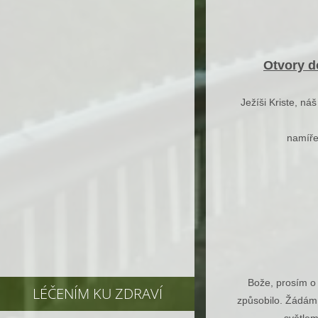
Otvory do
Ježíši Kriste, ná
namíře
Bože, prosím o 
LÉČENÍM KU ZDRAVÍ
způsobilo. Žádám,