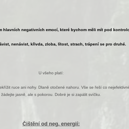
 hlavních negativních emocí, které bychom měli mít pod kontrol
ávist, nenávist, křivda, zloba, lítost, strach, trápení se pro druhé.
U všeho platí:
křížit ruce ani nohy. Dlaně otočené nahoru. Vše se řeší co nejefektivně
žádejte jasně, ale s pokorou. Dobré je si zapálit svíčku.
Čištění od neg. energií: