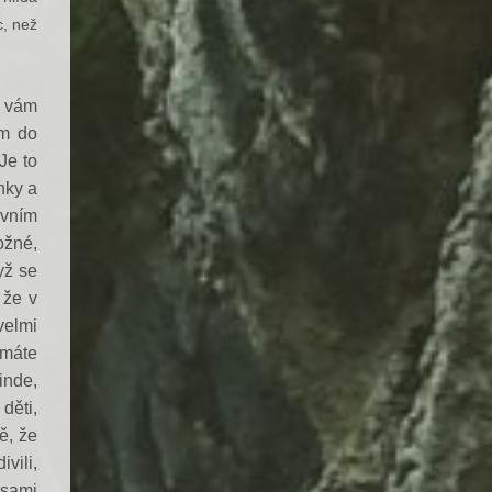
c, než
e vám
m do
Je to
nky a
ivním
ožné,
yž se
 že v
velmi
 máte
inde,
 děti,
ě, že
vili,
 sami