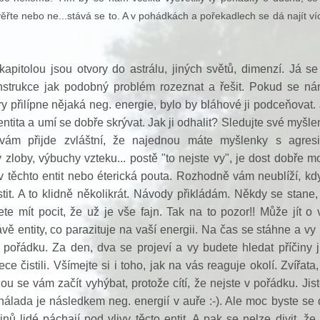
ěřte nebo ne...stává se to. A v pohádkách a pořekadlech se dá najít ví
apitolou jsou otvory do astrálu, jiných světů, dimenzí. Já s
nstrukce jak podobný problém rozeznat a řešit.
Pokud se ná
y přilípne nějaká neg. energie, bylo by bláhové ji podceňovat. 
 entita a umí se dobře skrývat. Jak ji odhalit? Sledujte své myšle
vám přijde zvláštní, že najednou máte myšlenky s agres
 zloby, výbuchy vzteku... postě "to nejste vy", je dost dobře m
iv těchto entit nebo éterická pouta. Rozhodně vám neublíží, kd
stit. A to klidně několikrát. Návody přikládám. Někdy se stane,
ete mít pocit, že už je vše fajn. Tak na to pozor!! Může jít o 
ávě entity, co parazituje na vaší energii. Na čas se stáhne a vy
v pořádku. Za den, dva se projeví a vy budete hledat příčiny j
ce čistili. Všímejte si i toho, jak na vás reaguje okolí. Zvířata,
ohou se vám začít vyhýbat, protože cítí, že nejste v pořádku. Jist
álada je následkem neg. energií v auře :-). Ale moc byste se di
činů lidé páchají pod vlivy těcto entit. A pak se nelze divit, že