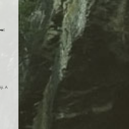
ou:
ji. A