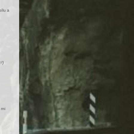
ílu a
!)
 mi