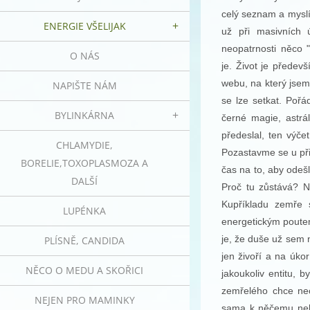
celý seznam a myslí
ENERGIE VŠELIJAK
už při masivních 
neopatrnosti něco "
O NÁS
je. Život je předev
webu, na který jsem 
NAPIŠTE NÁM
se lze setkat. Pořá
BYLINKÁRNA
černé magie, astrá
předeslal, ten výče
CHLAMYDIE,
Pozastavme se u při
BORELIE,TOXOPLASMOZA A
čas na to, aby odeš
DALŠÍ
Proč tu zůstává? No
Kupříkladu zemře 
LUPÉNKA
energetickým poutem
je, že duše už sem n
PLÍSNĚ, CANDIDA
jen živoří a na úk
NĚCO O MEDU A SKOŘICI
jakoukoliv entitu, 
zemřelého chce nec
NEJEN PRO MAMINKY
sama k něčemu nebo