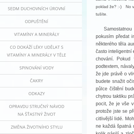
poklad že? :-) No v
SEDM DUCHOVNÍCH ÚROVNÍ
tušíte.
ODPUŠTĚNÍ
Samostatnou k
VITAMÍNY A MINERÁLY
pokusím předat i
některého těla aur
CO DOKÁŽÍ LÉKY UDĚLAT S
často inteligentní
VITAMÍNY A MINERÁLY V TĚLE
chování. Pokud 
podtextem, návaly
SPINOVÁNÍ VODY
že jde právě o vl
ČAKRY
budete snažit oči
půlce čištění bud
ODKAZY
chytrou taktiku pr
pocit, že je vše 
OPRAVDU STRUČNÝ NÁVOD
protože jste se pře
NA ŠŤASTNÝ ŽIVOT
citlivější lidé. M
ne každá špatná n
ZMĚNA ŽIVOTNÍHO STYLU
kolik násilí a zlo