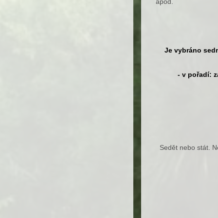
apod.
Je vybráno sedm
- v pořadí: z
Sedět nebo stát. Ne