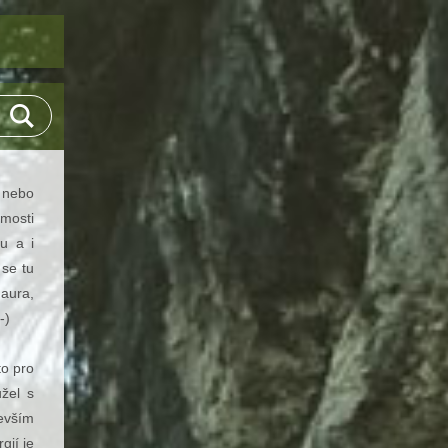
 nebo
mosti
hu a i
 se tu
 aura,
-)
to pro
žel s
devším
gií je