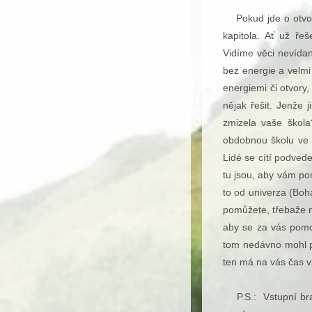
Pokud jde o otvory 
kapitola. Ať už ře
Vidíme věci nevída
bez energie a velmi
energiemi či otvory,
nějak řešit. Jenže 
zmizela vaše škol
obdobnou školu ve 
Lidé se cítí podveden
tu jsou, aby vám po
to od univerza (Boh
pomůžete, třebaže n
aby se za vás pomod
tom nedávno mohl př
ten má na vás čas v
P.S.: Vstupní brano