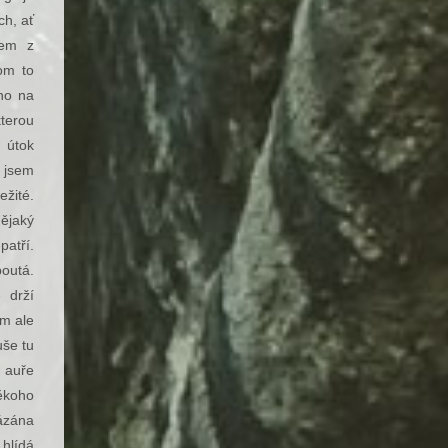
ch, ať
sem z
tom to
áno na
kterou
. útok
k jsem
ežité.
nějaký
patří.
poutá.
 drží
ém ale
uše tu
 auře
někoho
ázána
hlídá