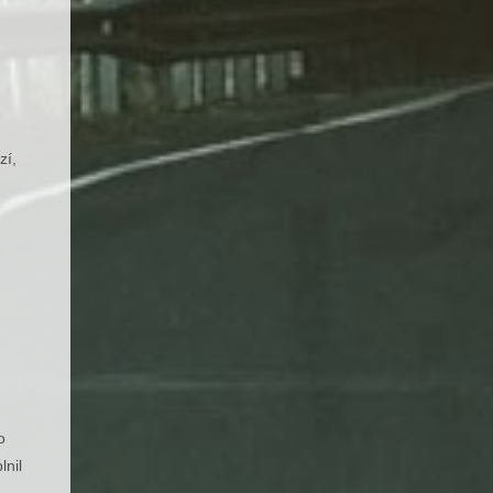
zí,
o
lnil