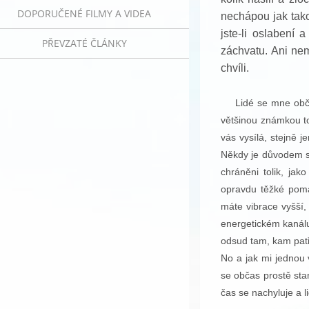
DOPORUČENÉ FILMY A VIDEA
nechápou jak tako
jste-li oslabení a
PŘEVZATÉ ČLÁNKY
záchvatu. Ani nem
chvíli.
Lidé se mne občas 
většinou známkou to
vás vysílá, stejně j
Někdy je důvodem sp
chráněni tolik, ja
opravdu těžké pomá
máte vibrace vyšší,
energetickém kanálu
odsud tam, kam patří
No a jak mi jednou v
se občas prostě sta
čas se nachyluje a 