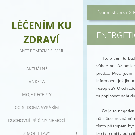
Úvodní stránka
>
LÉČENÍM KU
ENERGETI
ZDRAVÍ
ANEB POMOZME SI SAMI
To, o čem tu budu 
vůbec ne. Až posle
AKTUÁLNĚ
předat. Proč jsem 
informace, jež jim 
ANKETA
rozepíšu? O odváděn
MOJE RECEPTY
tu popisovat nebudu,
CO SI DOMA VYRÁBÍM
Co je to negativní e
ně něco neznámého
DUCHOVNÍ PŘÍČINY NEMOCÍ
tímto přístupem bych
Z MOJÍ HLAVY
lze tyto entity odha