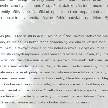
vého činu byli schopni. Ano, až tak daleko vás tohle může do
 entity příliš silné. Například epileptici si nic nepamatují z o
ohou..v té chvíli entita násilně přebírá nadvládu nad tělem. B
ptají: "Proč se mi to děje?" No, to je různé. Takový útok černé ma
ho, že má na vás někdo řádně spadeno :-). Ale ona se většina toho,
emu vrátí, a takový člověk si to pak nehezky užívá. Co vyšleš...to se ti 
ousta černých myšlenek, které vám sníží vibrace na úroveň, kdy už 
ko když jste plni optimismu a klidu a pěkných myšlenek. Takovým li
hat a málokdy to má smysl. No, a dalším důvodem může být to, že
 ale napojíte se ét. pouty na někoho, kdo má v auře tyto energie a ty
 mezi vámi svezou k vám. To bývají entity, které hledají pomoc a chtěj
. A dobře vědí, že čím víc světla, tím větší šance na odchod tam, kam 
ýstižně řekla moje učitelka: "Světlo láká můry." A lidé s vysokými vib
nou terčem útoků těch, co se tady tomu snaží na zemi šéfovat. Ovšem 
lidé se snad jednou naučí být svobodní. Zatím to moc neumí.