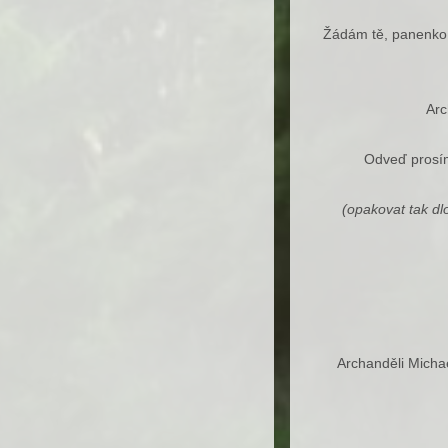
Žádám tě, panenko M
Arc
Odveď prosím 
(opakovat tak dl
Archanděli Michae