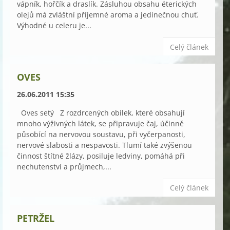
vápník, hořčík a draslík. Zásluhou obsahu éterických
olejů má zvláštní příjemné aroma a jedinečnou chuť.
Výhodné u celeru je...
Celý článek
OVES
26.06.2011 15:35
Oves setý Z rozdrcených obilek, které obsahují
mnoho výživných látek, se připravuje čaj, účinně
působící na nervovou soustavu, při vyčerpanosti,
nervové slabosti a nespavosti. Tlumí také zvýšenou
činnost štítné žlázy, posiluje ledviny, pomáhá při
nechutenství a průjmech,...
Celý článek
PETRŽEL