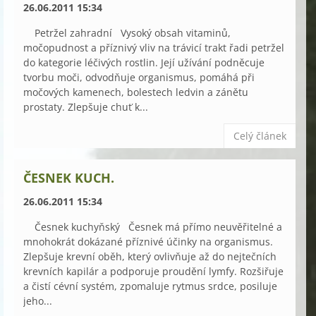
26.06.2011 15:34
Petržel zahradní Vysoký obsah vitaminů,
močopudnost a příznivý vliv na trávicí trakt řadi petržel
do kategorie léčivých rostlin. Její užívání podněcuje
tvorbu moči, odvodňuje organismus, pomáhá při
močových kamenech, bolestech ledvin a zánětu
prostaty. Zlepšuje chuť k...
Celý článek
ČESNEK KUCH.
26.06.2011 15:34
Česnek kuchyňský Česnek má přímo neuvěřitelné a
mnohokrát dokázané příznivé účinky na organismus.
Zlepšuje krevní oběh, který ovlivňuje až do nejtečních
krevních kapilár a podporuje proudění lymfy. Rozšiřuje
a čistí cévní systém, zpomaluje rytmus srdce, posiluje
jeho...