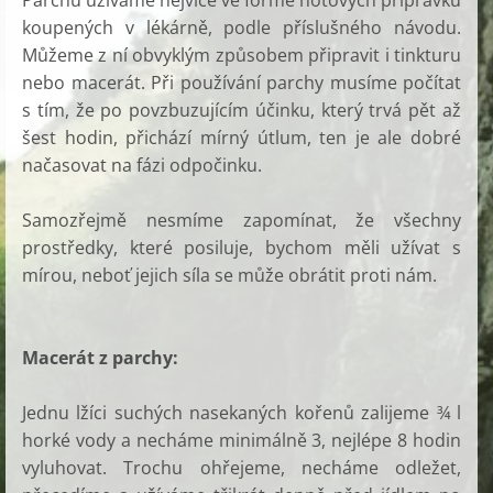
Parchu užíváme nejvíce ve formě hotových přípravků
koupených v lékárně, podle příslušného návodu.
Můžeme z ní obvyklým způsobem připravit i tinkturu
nebo macerát. Při používání parchy musíme počítat
s tím, že po povzbuzujícím účinku, který trvá pět až
šest hodin, přichází mírný útlum, ten je ale dobré
načasovat na fázi odpočinku.
Samozřejmě nesmíme zapomínat, že všechny
prostředky, které posiluje, bychom měli užívat s
mírou, neboť jejich síla se může obrátit proti nám.
Macerát z parchy:
Jednu lžíci suchých nasekaných kořenů zalijeme ¾ l
horké vody a necháme minimálně 3, nejlépe 8 hodin
vyluhovat. Trochu ohřejeme, necháme odležet,