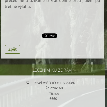
přecedíme a užíváme třikrát denně před jídlem po
třetině výluhu.
Zpět
LÉČENÍM KU ZDRAVÍ
Pavel Vašík IČO: 10779086
Železné 68
Tišnov
66601