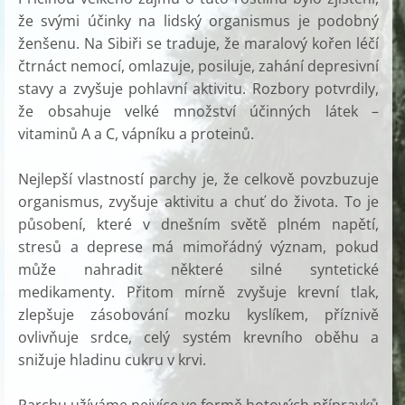
že svými účinky na lidský organismus je podobný
ženšenu. Na Sibiři se traduje, že maralový kořen léčí
čtrnáct nemocí, omlazuje, posiluje, zahání depresivní
stavy a zvyšuje pohlavní aktivitu. Rozbory potvrdily,
že obsahuje velké množství účinných látek –
vitaminů A a C, vápníku a proteinů.
Nejlepší vlastností parchy je, že celkově povzbuzuje
organismus, zvyšuje aktivitu a chuť do života. To je
působení, které v dnešním světě plném napětí,
stresů a deprese má mimořádný význam, pokud
může nahradit některé silné syntetické
medikamenty. Přitom mírně zvyšuje krevní tlak,
zlepšuje zásobování mozku kyslíkem, příznivě
ovlivňuje srdce, celý systém krevního oběhu a
snižuje hladinu cukru v krvi.