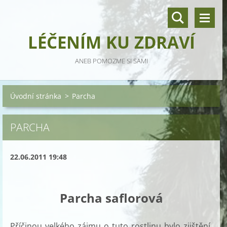
LÉČENÍM KU ZDRAVÍ
ANEB POMOZME SI SAMI
Úvodní stránka
>
Parcha
PARCHA
22.06.2011 19:48
Parcha saflorová
Příčinou velkého zájmu o tuto rostlinu bylo zjištění,