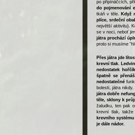
po připínáčcích, při
do pojmenování el
tkáň v těle.
Když n
plíce, srdeční oba
největší aktivitu).
se v noci, neboť ji
játra prochází úp
proto si musíme "hlí
Přes játra jde líto
krevní tlak
.
Ledvin
nedostatek hořčí
špatně se přenáš
nedostatečné
funk
bolestí, játra
n
ikdy
játra dobře nefung
těle, sklony k pr
žaludku, ten pak o
krevní tlak, takž
krevního systému 
j
e dále nádor.