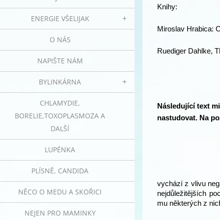
Knihy:
ENERGIE VŠELIJAK
Miroslav Hrabica: 
O NÁS
Ruediger Dahlke, T
NAPIŠTE NÁM
BYLINKÁRNA
CHLAMYDIE,
Následující text m
BORELIE,TOXOPLASMOZA A
nastudovat. Na pož
DALŠÍ
LUPÉNKA
PLÍSNĚ, CANDIDA
vychází z vlivu neg
NĚCO O MEDU A SKOŘICI
nejdůležitějších p
mu některých z nich
NEJEN PRO MAMINKY