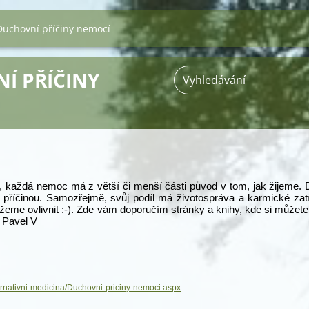
Duchovní příčiny nemocí
Í PŘÍČINY
li, každá nemoc má z větší či menší části původ v tom, jak žijeme.
 příčinou. Samozřejmě, svůj podíl má životospráva a karmické zatí
eme ovlivnit :-). Zde vám doporučím stránky a knihy, kde si můžete 
). Pavel V
rnativni-medicina/Duchovni-priciny-nemoci.aspx