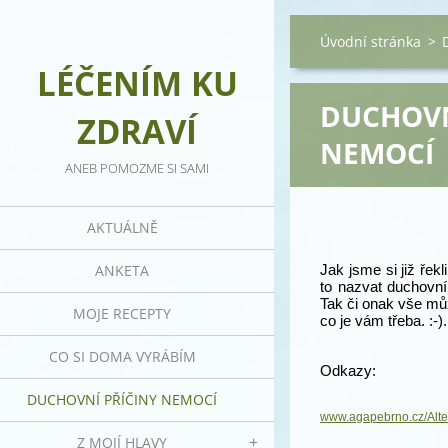
Úvodní stránka
>
LÉČENÍM KU
DUCHOVN
ZDRAVÍ
NEMOCÍ
ANEB POMOZME SI SAMI
AKTUÁLNĚ
ANKETA
Jak jsme si již řek
to nazvat duchovní
Tak či onak vše můž
MOJE RECEPTY
co je vám třeba. :-
CO SI DOMA VYRÁBÍM
Odkazy:
DUCHOVNÍ PŘÍČINY NEMOCÍ
www.agapebrno.cz/Alte
Z MOJÍ HLAVY