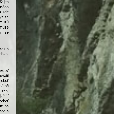
Už jen
,
něco
o kde
dyž se
 mužů
 může
í se
dek a
dávat
něco?
rátil
 neboť
ná při
- tzn.
jvětší
 neboť
už na
ápit a