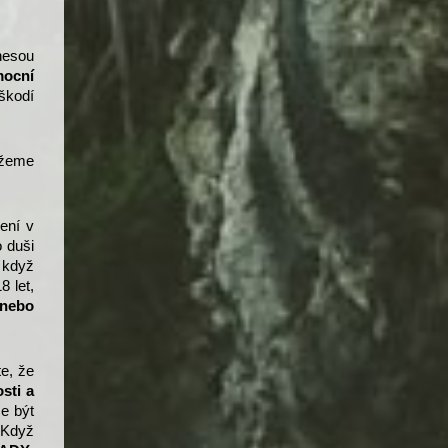
 nesou
mocní
škodí
ůžeme
Není v
o duši
i když
8 let,
 nebo
e, že
osti
a
e být
 Když