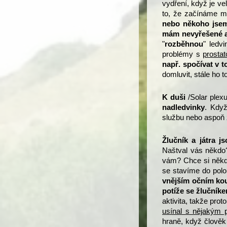
vydření, když je ve
to, že začínáme 
nebo někoho jsem 
mám nevyřešené a
"
rozběhnou
" ledv
problémy s
prostat
např. spočívat v 
domluvit, stále ho 
K duši
/Solar plex
nadledvinky
. Když
službu nebo aspoň z
Žlučník a játra j
Naštval vás někdo?
vám? Chce si někdo
se stavíme do pol
vnějším očním kou
potíže se žlučník
aktivita, takže pro
usínal s nějakým 
hraně, když člověk 