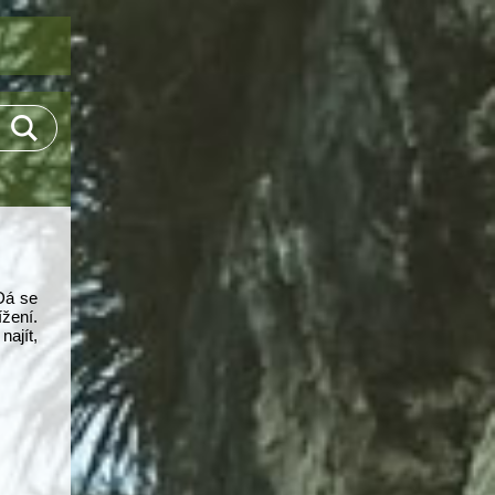
 Dá se
žení.
najít,