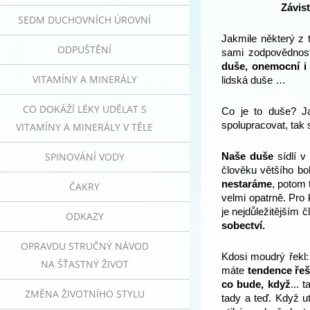
Závist
SEDM DUCHOVNÍCH ÚROVNÍ
Jakmile některý z
ODPUŠTĚNÍ
sami zodpovědnost
duše, onemocní i 
VITAMÍNY A MINERÁLY
lidská duše …
CO DOKÁŽÍ LÉKY UDĚLAT S
Co je to duše? J
spolupracovat, tak 
VITAMÍNY A MINERÁLY V TĚLE
SPINOVÁNÍ VODY
Naše duše
sídlí v
člověku většího boh
nestaráme
, potom
ČAKRY
velmi opatrně. Pro 
je nejdůležitějším 
ODKAZY
sobectví.
OPRAVDU STRUČNÝ NÁVOD
Kdosi moudrý řekl
NA ŠŤASTNÝ ŽIVOT
máte
tendence řeš
co bude, když
... 
ZMĚNA ŽIVOTNÍHO STYLU
tady a teď. Když u