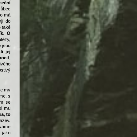
beční
 vůbec
do má
jí do
e také
ík
.
O
otézy,
o jsou
li jej
pocit,
tivého
ostivý
že my
me, s
ém se
si mu
a, to
ázev.
áváme
í jako