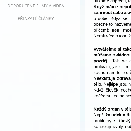
utíkáme dopředu, t
DOPORUČENÉ FILMY A VIDEA
Když máme nepořá
zahrnout sebe a u
PŘEVZATÉ ČLÁNKY
o sobě. Když se p
obecně to nazveme s
přičemž
není mož
Nemluvíce o tom, že
Vytvářejme si tak
můžeme zvládnout
později.
Tak se d
motivaci, jak s tí
začne nám to přerů
Neexistuje zdrav
tělo
. Nejlépe jsou n
Když člověk nechc
kněčemu, co ho pos
Každý orgán v těl
Např.
žaludek a tl
problémy s
tlust
kontrolují svaly n