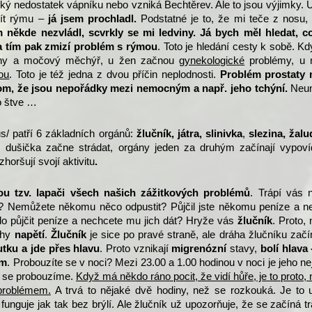
lký nedostatek vápníku nebo vzniká Bechtěrev. Ale to jsou výjimky. 
mít rýmu –
já jsem prochladl.
Podstatné je to, že mi teče z nosu
někde nezvládl, scvrkly se mi ledviny. Já bych měl hledat, c
 tím pak zmizí problém s rýmou
. Toto je hledání cesty k sobě. K
iny a močový měchýř, u žen začnou
gynekologické
problémy, u
ou
. Toto je též jedna z dvou příčin neplodnosti.
Problém prostaty
tom, že jsou nepořádky mezi nemocným a např. jeho tchýní.
Neum
to štve …
us/ patří 6 základních orgánů:
žlučník, játra, slinivka
,
slezina, žalu
 dušička začne strádat, orgány jeden za druhým začínají vypoví
horšují svojí aktivitu
.
sou tzv. lapači všech našich zážitkových problémů
. Trápí vás 
 Nemůžete někomu něco odpustit? Půjčil jste někomu peníze a nev
 půjčit peníze a nechcete mu jich dát? Hryže vás
žlučník
. Proto,
ohy
napětí
.
Žlučník
je sice po pravé straně, ale dráha žlučníku začí
tku a jde přes hlavu
. Proto vznikají
migrenózní
stavy,
bolí hlava 
em
. Probouzíte se v noci? Mezi 23.00 a 1.00 hodinou v noci je jeho ne
to se probouzíme.
Když má někdo ráno pocit, že vidí hůře, je to proto,
problémem.
A trvá to nějaké dvě hodiny, než se rozkouká. Je to 
funguje jak tak bez brýlí. Ale žlučník už upozorňuje, že se začíná tr