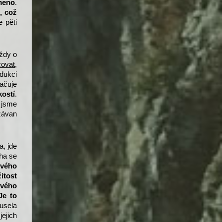
meno
.
, což
e pěti
vždy o
ovat,
odukci
račuje
kostí
.
 jsme
závan
, jde
áha se
ového
itost
ového
Je to
usela
jejich