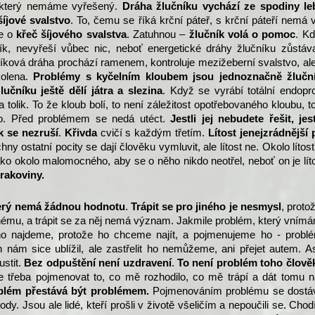
, který nemáme vyřešený.
Dráha žlučníku vychází ze spodiny le
šíjové svalstvo
. To, čemu se říká krční páteř, s krční páteří nemá
de o
křeč šíjového svalstva
. Zatuhnou –
žlučník volá o pomoc
. K
k, nevyřeší vůbec nic, neboť energetické dráhy žlučníku zůstáva
níková dráha prochází ramenem, kontroluje mezižeberní svalstvo, al
kolena.
Problémy s kyčelním kloubem jsou jednoznačně žlučn
učníku ještě dělí játra a slezina
. Když se vyrábí totální endopr
ba tolik. To že kloub bolí, to není záležitost opotřebovaného kloubu, t
lo. Před problémem se nedá utéct.
Jestli jej nebudete řešit, jest
k se nezruší
.
Křivda
cvičí s každým třetím.
Lítost jenejzrádnější 
hny ostatní pocity se dají člověku vymluvit, ale lítost ne. Okolo lítos
ko okolo malomocného, aby se o něho nikdo neotřel, neboť on je lít
c rakoviny.
který nemá žádnou hodnotu
.
Trápit se pro jiného je nesmysl
, proto
mu, a trápit se za něj nemá význam. Jakmile problém, který vnímá
o najdeme, protože ho chceme najít, a pojmenujeme ho - probl
n nám sice ublížil, ale zastřelit ho nemůžeme, ani přejet autem. A
stit.
Bez odpuštění není uzdravení
.
To není problém toho člověk
e třeba pojmenovat to, co mě rozhodilo, co mě trápí a dát tomu n
blém přestává být problémem.
Pojmenováním problému se dost
dy. Jsou ale lidé, kteří prošli v životě všeličím a nepoučili se. Chod