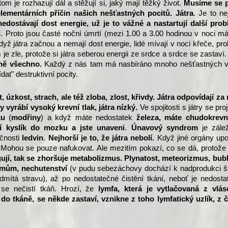
tom je rozhazují dál a stěžují si, jaký mají těžký život.
Musíme se p
ementárních příčin našich nešťastných pocitů. Játra
. Je to ne
edostávají dost energie, už je to vážné a nastartují další prob
l
. Proto jsou časté noční úmrtí (mezi 1.00 a 3.00 hodinou v noci má
 Když játra začnou a nemají dost energie, lidé mívají v noci křeče, pr
m je zle, protože si játra seberou energii ze srdce a srdce se zastaví
lně všechno.
Každý z nás tam má nasbíráno mnoho nešťastných v
dat" destruktivní pocity.
st, úzkost, strach,
a
le též zloba, zlost, křivdy. Játra odpovídají za
y vyrábí vysoký krevní tlak, játra nízký.
Ve spojitosti s játry se pro
ku
(
modřiny
) a když máte nedostatek
železa, máte chudokrevn
í kyslík do mozku a jste unaveni
.
Únavový syndrom
je zálež
čnosti
ledvin
.
Nejhorší je to, že játra nebolí.
Když jiné orgány upo
. Mohou se pouze nafukovat. Ale mezitím pokazí, co se dá, protož
ují, tak se zhoršuje metabolizmus. Plynatost, meteorizmus, bubl
ůjmům, nechutenství
(v pudu sebezáchovy dochází k nadprodukci š
dmítá stravu), až po nedostatečné čistění tkání, neboť je nedosta
e se nečistí tkáň. Hrozí, že
lymfa, která je vytlačovaná z vlás
do tkáně, se někde zastaví, vznikne z toho lymfatický uzlík, z 