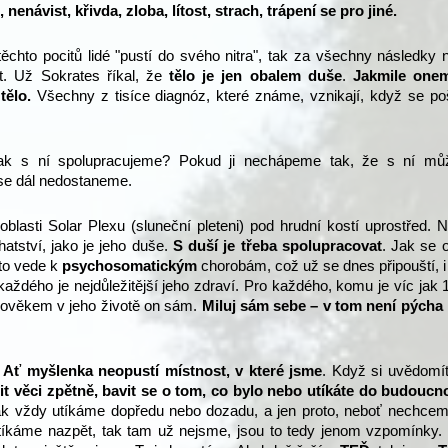
, nenávist, křivda, zloba, lítost, strach, trápení se pro jiné.
t
ěchto pocitů lidé "pustí do svého nitra", tak za všechny následky
. Už Sokrates říkal, že
tělo je jen obalem duše
.
Jakmile one
tělo.
Všechny z tisíce diagnóz, které známe, vznikají, když se po
ak s ní spolupracujeme? Pokud ji nechápeme tak, že s ní m
se dá
l
nedostaneme.
 oblasti Solar Plexu (sluneční pleteni) pod hrudní kostí uprostřed. 
atství, jako je jeho duše.
S duší je třeba spolupracovat
. Jak se 
 to vede k
psychosomatickým
chorobám, což už se dnes připouští, 
každého je nejdůležitější jeho zdraví. Pro každého, komu je víc jak 1
člověkem v jeho životě on sám.
Miluj sám sebe – v tom není pýcha
:
Ať myšlenka neopustí místnost, v které jsme
. Když si uvědomít
it věci zpětně, bavit se o tom, co bylo nebo utíkáte do budoucn
tak vždy utíkáme dopředu nebo dozadu, a jen proto, neboť nechcem
tíkáme nazpět, tak tam už nejsme, jsou to tedy jenom vzpomínky.