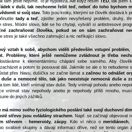
ak tam ještě nejsme. To je hypotéza. Ale když řeším
TEĎ
, tak jsem
dek v duši, tak nechceme řešit teď, neboť do toho bychom m
vědomit si svůj stav.
Toto jsou kroky, kterými se člověk dostává k 
řinutíte
tady a teď
, zjistít
e
: jeden nevyřešený problém, druhý, třet
tres. Módní slovo, lidé se ho chytají, vytváří si antistresové pro
né zachraňovat člověka, pokud se on sám zachraňovat ne
 stres je také všechno zahrnující a nic neříkající slovo.
ový vztah k sobě, abychom viděli především vstupní problém, 
. Problémy, které ještě nemůžeme zvládnout je třeba nech
ostáváme k elementárnímu chápání sebe samého. Aby člově
m zacházet a potom to posouvat dál. Jakmile se ale o to nebudeme s
stat přes hlavu, dušička se začne lámat a
začnou to odnášet or
á duše a nemocné tělo, tak jako neexistuje nemocná duše a z
a tom lidé, kteří vnímají stav
d
uše. Tedy vnímají pohodu anebo nepo
e vnímat stav nepohody anebo je nepohody příliš mnoho, musí 
une do jiných zážitků.
e má mimo svého fyziologického poslání také svojí duchovní di
usté střevo jsou ovládány strachem
. Např. se začínají objevovat 
ým střevem
-
hemeroidy, zácpy
. Kdo ví něco o
meridiánech
,
ebo svalové skupiny a dávají informaci dříve, než se tento orgán 