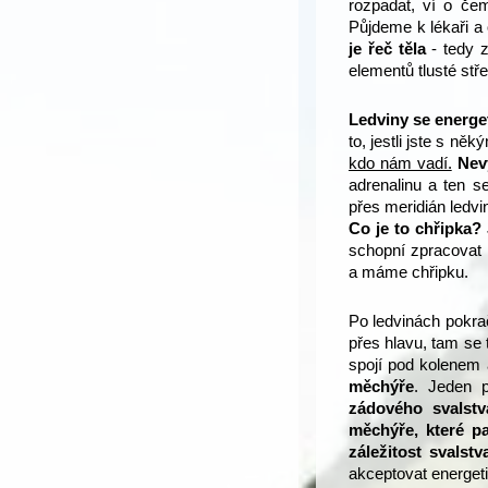
rozpadat, ví o č
Půjdeme k lékaři a 
je řeč těla
- tedy 
elementů tlusté stř
Ledviny se energe
to, jestli jste s ně
kdo nám vadí.
Nev
adrenalinu a ten s
přes meridián ledvi
Co je to chřipka?
schopní zpracovat 
a máme chřipku.
Po ledvinách pokr
přes hlavu, tam se 
spojí pod kolenem
měchýře
. Jeden 
zádového svalst
měchýře, které p
záležitost svalstv
akceptovat energetic