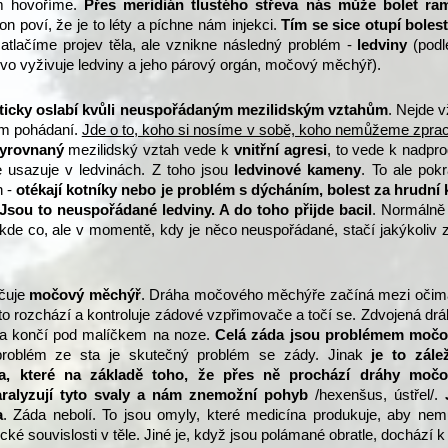
em hovoříme.
Přes meridián tlustého střeva nás může bolet ra
on poví, že je to léty a píchne nám injekci.
Tím se sice otupí bolest
zatlačíme projev těla, ale vznikne následný problém -
ledviny
(podl
evo vyživuje ledviny a jeho párový orgán, močový měchýř).
ticky oslabí kvůli neuspořádaným mezilidským vztahům
. Nejde 
kým pohádaní.
Jde o to, koho si nosíme v sobě, koho nemůžeme zprac
yrovnaný
mezilidský vztah vede k
vnitřní
agresi
, to vede k nadpr
e usazuje v ledvinách. Z toho jsou
ledvinové kameny
. To ale pok
n -
otékají kotníky nebo je problém s dýcháním, bolest za hrudní 
 Jsou to neuspořádané ledviny. A do toho přijde bacil
. Normálně
kde co, ale v momentě, kdy je něco neuspořádané, stačí jakýkoliv 
ačuje
močový měchýř
. Dráha močového měchýře začíná mezi očima
to rozchází a kontroluje zádové vzpřimovače a točí se. Zdvojená dr
 a končí pod malíčkem na noze.
Celá záda jsou problémem moč
problém ze sta je skutečný problém se zády. Jinak
je to zálež
va, které na základě toho, že přes ně prochází dráhy moč
aralyzují tyto svaly a nám znemožní pohyb
/hexenšus, ústřel/.
a
. Záda nebolí. To jsou omyly, které medicína produkuje, aby nem
ké souvislosti v těle. Jiné je, když jsou polámané obratle, dochází k 