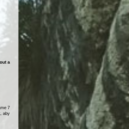
out a
náme 7
t, aby