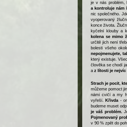
je v nás problém
a kontroluje nám 
nic společného. J
vyoperovaný žluční
konce života. Žluč
kyčelní klouby a 
kolena se mimo žl
určitě jich není tře
bolesti všeho oko
nepojmenujete, ta
který existuje. Všec
člověka se chodí ja
a
z lítosti je nejví
Strach je pocit, 
můžeme pomoct jiné
námi cvičí a my h
vyřeší.
Křivda
- o
budeme muset odpu
je váš problém.
J
Pojmenovaný pro
v 90 % zpět do poho