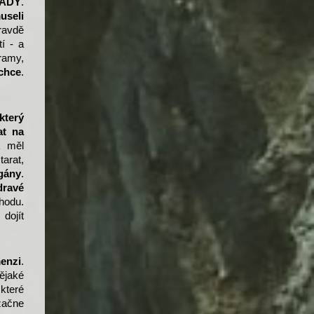
TADY
.
useli
pravdě
í - a
gramy,
chce
.
který
at na
k měl
tarat,
gány
.
dravé
hodu.
dojít
menzi
.
nějaké
 které
začne