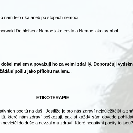
Co nám tělo říká aneb po stopách nemocí
horwald Dethlefsen: Nemoc jako cesta a Nemoc jako symbol
i došel mailem a považuji ho za velmi zdařilý. Doporučuji vytiskn
ádání pošlu jako přílohu mailem...
ETIKOTERAPIE
ativních pocitů na duši. Jestliže je pro nás zdraví nejdůležitější a z
ocitů, které nám zdraví poškozují, pak si každý sám dovede pohlída
 nevletěl do duše a nevzal mu zdraví. Které negativní pocity to jsou?