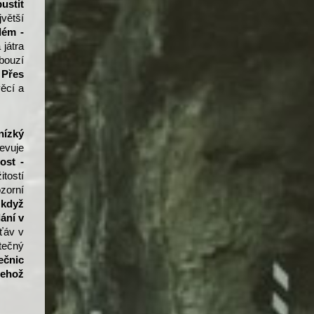
ustit
jvětší
lém -
 játra
obouzí
.
Přes
ěcí a
 nízký
jevuje
ost -
itostí
zorní
e
když
ání v
ťáv v
tečný
ečnic
čehož