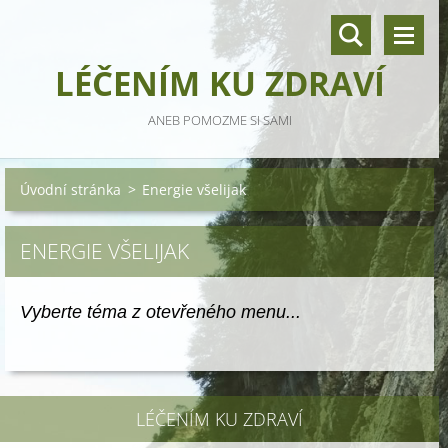
LÉČENÍM KU ZDRAVÍ
ANEB POMOZME SI SAMI
Úvodní stránka
>
Energie všelijak
ENERGIE VŠELIJAK
Vyberte téma z otevřeného menu...
LÉČENÍM KU ZDRAVÍ