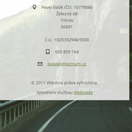
Pavel Vašík IČO: 10779086
Železné 68
Tišnov
66601
č.ú.: 1025332946/5500
605 859 164
xvasikp@
seznam.c
z
© 2011 Všechna práva vyhrazena.
Vytvořeno službou
Webnode