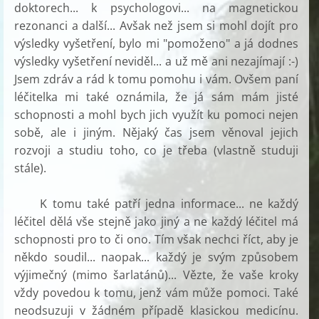
doktorech... k psychologovi... na magnetickou
rezonanci a další... Avšak než jsem si mohl dojít pro
výsledky vyšetření, bylo mi "pomoženo" a já dodnes
výsledky vyšetření neviděl... a už mě ani nezajímají :-)
Jsem zdráv a rád k tomu pomohu i vám. Ovšem paní
léčitelka mi také oznámila, že já sám mám jisté
schopnosti a mohl bych jich využít ku pomoci nejen
sobě, ale i jiným. Nějaký čas jsem věnoval jejich
rozvoji a studiu toho, co je třeba (vlastně studuji
stále).
K tomu také patří jedna informace... ne každý
léčitel dělá vše stejně jako jiný a ne každý léčitel má
schopnosti pro to či ono. Tím však nechci říct, aby je
někdo soudil... naopak... každý je svým způsobem
výjimečný (mimo šarlatánů)... Vězte, že vaše kroky
vždy povedou k tomu, jenž vám může pomoci. Také
neodsuzuji v žádném případě klasickou medicínu.