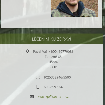
LÉČENÍM KU ZDRAVÍ
Pavel Vašík IČO: 10779086
Železné 68
Tišnov
66601
č.ú.: 1025332946/5500
605 859 164
xvasikp@
seznam.c
z