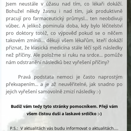
Jsem neustále v úžasu nad tím, co lékaři dokáží.
Bohužel někdy žasnu i nad tím, jak produktivně
pracují pro farmaceutický průmysl... ten neobdivuji
vůbec. A jelikož pominula doba, kdy bylo léčitelství
pro doktory totéž, co výpověď pokud se o něčem
takovém zmínili... děkuji všem lékařům, kteří dokáží
přiznat, že klasická medicína stále léčí spíš následky
než příčiny. Ale položme si ruku na srdce... pomůže
nám odstranění následků bez vyřešení příčiny?
Pravá podstata nemoci je často naprostým
překvapením... a je až neuvěřitelné, jak snadno po
jejich vyřešení samovolně zmizí následky :-)
Budiž vám tedy tyto stránky pomocníkem. Přeji vám
všem čistou duši a laskavé srdíčko :-)
P.S.: V aktualitách vás budu informovat o aktualitách....