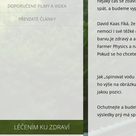
nějaký čas se zbav
DOPORUČENÉ FILMY A VIDEA
spát, a budeme v
PŘEVZATÉ ČLÁNKY
David Kaas říká, že
nemocí i své těžké 
barvu.Je zdravý a a
Farmer Physics a na
Pokud se ho chcet
Jak „spinovat vodu
ho výše na obrázku
jakou pozici.
Ochutnejte a budet
výsledky prý má sp
LÉČENÍM KU ZDRAVÍ