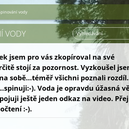
Spinování vody
Í VODY
ek jsem pro vás zkopíroval na své
rčitě stojí za pozornost. Vyzkoušel js
na sobě...téměř všichni poznali rozdíl.
..spinuji:-). Voda je opravdu úžasná v
pojuji ještě jeden odkaz na video. Přej
očtení :-).