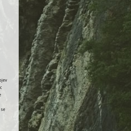
bjev
ic
e
.
 se