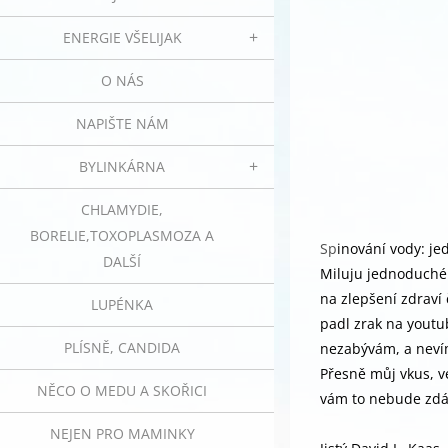
ENERGIE VŠELIJAK
O NÁS
NAPIŠTE NÁM
BYLINKÁRNA
CHLAMYDIE,
BORELIE,TOXOPLASMOZA A
Sp
inování vody: j
DALŠÍ
Miluju jednoduché 
na zlepšení zdraví 
LUPÉNKA
padl zrak na youtu
PLÍSNĚ, CANDIDA
nezabývám, a nevím,
Přesně můj vkus, ve
NĚCO O MEDU A SKOŘICI
vám to nebude zdát
NEJEN PRO MAMINKY