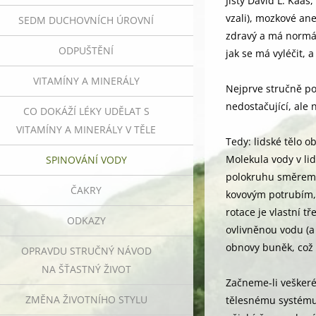
Jistý David L. Kaas
vzali), mozkové an
SEDM DUCHOVNÍCH ÚROVNÍ
zdravý a má normál
ODPUŠTĚNÍ
jak se má vyléčit, 
VITAMÍNY A MINERÁLY
Nejprve stručně po
nedostačující, ale 
CO DOKÁŽÍ LÉKY UDĚLAT S
VITAMÍNY A MINERÁLY V TĚLE
Tedy: lidské tělo o
Molekula vody v li
SPINOVÁNÍ VODY
polokruhu směrem n
ČAKRY
kovovým potrubím, c
rotace je vlastní 
ODKAZY
ovlivněnou vodu (a
obnovy buněk, což
OPRAVDU STRUČNÝ NÁVOD
NA ŠŤASTNÝ ŽIVOT
Začneme-li veškeré
ZMĚNA ŽIVOTNÍHO STYLU
tělesnému systému