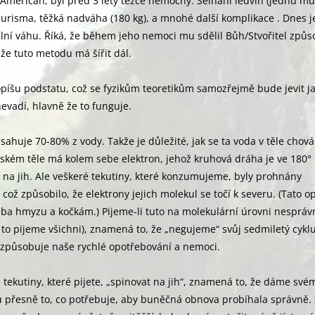
, Američan, byl před 3 lety těžce nemocný. Selhání ledvin (jednu mu
eurisma, těžká nadváha (180 kg), a mnohé další komplikace . Dnes j
ní váhu. Říká, že během jeho nemoci mu sdělil Bůh/Stvořitel způs
a že tuto metodu má šířit dál.
píšu podstatu, což se fyzikům teoretikům samozřejmě bude jevit j
nevadí, hlavně že to funguje.
bsahuje 70-80% z vody. Takže je důležité, jak se ta voda v těle chová
dském těle má kolem sebe elektron, jehož kruhová dráha je ve 180°
a jih. Ale veškeré tekutiny, které konzumujeme, byly prohnány
ož způsobilo, že elektrony jejich molekul se točí k severu. (Tato 
třeba hmyzu a kočkám.) Pijeme-li tuto na molekulární úrovni nespráv
 to pijeme všichni), znamená to, že „negujeme“ svůj sedmiletý cykl
 způsobuje naše rychlé opotřebování a nemoci.
 tekutiny, které pijete, „spinovat na jih“, znamená to, že dáme své
 přesně to, co potřebuje, aby buněčná obnova probíhala správně.