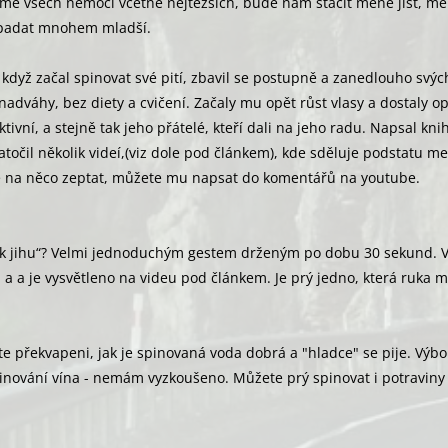
íme všech nemocí včetně nejtěžších, bude nám stačit méně jíst, m
ypadat mnohem mladší.
 když začal spinovat své pití, zbavil se postupně a zanedlouho svýc
nadváhy, bez diety a cvičení. Začaly mu opět růst vlasy a dostaly o
ktivní, a stejně tak jeho přátelé, kteří dali na jeho radu. Napsal kni
točil několik videí,(viz dole pod článkem), kde sděluje podstatu me
e na něco zeptat, můžete mu napsat do komentářů na youtube.
 k jihu“? Velmi jednoduchým gestem drženým po dobu 30 sekund. V
 a a je vysvětleno na videu pod článkem. Je prý jedno, která ruka 
e překvapeni, jak je spinovaná voda dobrá a "hladce" se pije. Výb
inování vína - nemám vyzkoušeno. Můžete prý spinovat i potravin