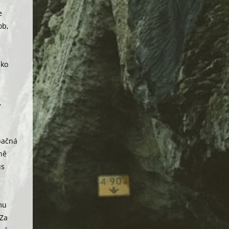
e
ob,
ako
.
opačná
ně
us
mu
 Za