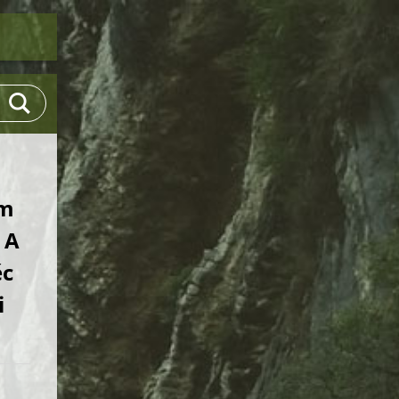
em
 A
ěc
i