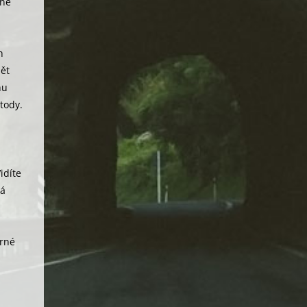
éně
h
pět
hu
tody.
idíte
má
orné
y