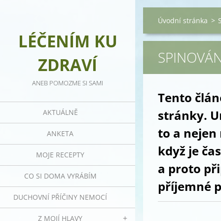
Úvodní stránka
>
LÉČENÍM KU
SPINOVÁN
ZDRAVÍ
ANEB POMOZME SI SAMI
Tento člán
stránky. U
AKTUÁLNĚ
to a nejen 
ANKETA
když je čas
MOJE RECEPTY
a proto při
CO SI DOMA VYRÁBÍM
příjemné p
DUCHOVNÍ PŘÍČINY NEMOCÍ
Z MOJÍ HLAVY