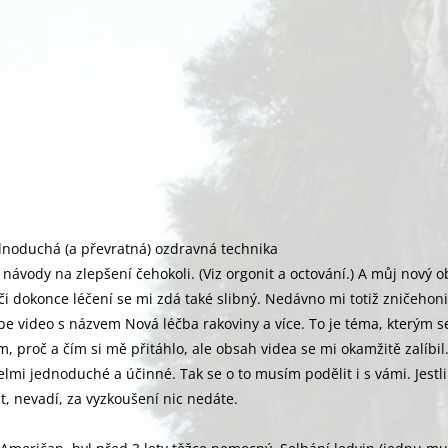
ednoduchá (a převratná) ozdravná technika
návody na zlepšení čehokoli. (Viz orgonit a octování.) A můj nový o
či dokonce léčení se mi zdá také slibný. Nedávno mi totiž zničehon
be video s názvem Nová léčba rakoviny a více. To je téma, kterým s
 proč a čím si mě přitáhlo, ale obsah videa se mi okamžitě zalíbil
lmi jednoduché a účinné. Tak se o to musím podělit i s vámi. Jestli
, nevadí, za vyzkoušení nic nedáte.