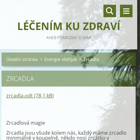
LÉČENÍM KU ZDRAVÍ
ANEB POMOZME SI SAMI
Úvodní stránka
>
Energie všelijak
>
Zrcadla
ZRCADLA
zrcadla.odt (78,1 kB)
Zrcadlová magie
Zrcadla jsou všude kolem nás, každý máme zrcadlo
minimálně v koupelně, někdo nosí zrcátko v