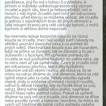
peněžence, jiný ho má v ložnici či v předsíni. A
přitom si málokdo uvědomuje esoterický význam
zrcadel a jejich sílu, která je nebezpečnější, než si
mnozí z nás myslí. Zrcadlo není totiž jen odrazovou
plochou, před kterou se můžeme učesat, ale zrcadlo
je jednou z nejsilnějších bran do jiných dimenzí a
také vstupní branou pro celé zástupy bytostí, z nichž
bychom si většinu domů nepozvali.
Na internetu koluje bezpočet návodů na různá
kouzla se zrcadly, mezi nejčastější patří návody na
věštění, poznání vlastního nitra a na pohled do
jiných světů. Všechna tato kouzla jsou ale hazardem,
když ne přímo se životem, tak se zdravím a to jak s
duševním i s fyzickým. Při upřeném pohledu do
zrcadla se sice podíváme hluboko do svého nitra, ale
to nitro není až tak úplně naše. Často je zrcadlo totiž
jen odrazovou plochou, která díky fyzikálním
zákonům odráží okolní realitu, ale stává se, že se
místo na odraz díváme do jiné dimenze, která se zdá
úplně stejná jako ta naše. Někdy vskutku vypadá
stejně, jindy si můžeme všimnout různých rozdílů,
odtud ty děsivé historky, kdy se člověk díval na svůj
odraz, který náhle udělal něco jiného, například
otočil hlavu nebo pohnul rukou. Pokud se upřeně
díváme na svůj odraz v zrcadle, jiná dimenze se dříve
nebo později vynoří a nakonec seznáme, že místo do
svých očí hledíme do úplně cizího pohledu našeho