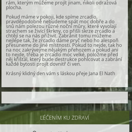
rám, kterým můžeme projít jinam, nikoli odrazová
plocha.
Pokud máme v pokoji, kde spíme zrcadlo,
pravděpodobně nebudeme spát moc dobře a do
snů nám polezou různé noční můry, které vyvolají
strachem se živící škrkny, co přišli skrze zrcadlo a
chtějí se na nás přiživit. Zabránit tomu můžeme
nejlépe tak, že zrcadlo dáme pryč nebo ho alespoň
přesuneme do jiné místnosti. Pokud to nejde, tak ho
na noc zakrývejme nějakým přehozem a pokud ani
to nejde, třeba je zrcadlo moc velké, položme před
něj křišťál, který bude destrukce pohlcovat a zabrání
každé bytosti projít dovnitř či ven.
Krásný klidný den vám s láskou přeje Jana El Nath
LÉČENÍM KU ZDRAVÍ