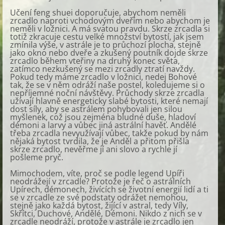
Učení feng shuei doporučuje, abychom neměli
zrcadlo naproti vchodovým dveřím nebo abychom je
neměli v ložnici. A má svatou pravdu. Skrze zrcadla si
totiž zkracuje cestu velké množství bytostí, jak jsem
zmínila výše, v astrále je to průchozí plocha, stejně
jako okno nebo dveře a zkušený poutník dojde skrze
zrcadlo během vteřiny na druhý konec světa,
zatímco nezkušený se mezi zrcadly ztratí navždy.
Pokud tedy máme zrcadlo v ložnici, nedej Bohové
tak, že se v něm odráží naše postel, koledujeme si o
nepříjemné noční návštěvy. Průchody skrze zrcadla
užívají hlavně energeticky slabé bytosti, které nemají
dost síly, aby se astrálem pohybovali jen silou
myšlenek, což jsou zejména bludné duše, hladoví
démoni a larvy a vůbec jiná astrální havěť. Andělé
třeba zrcadla nevyužívají vůbec, takže pokud by nám
nějaká bytost tvrdila, že je Anděl a přitom přišla
skrze zrcadlo, nevěřme jí ani slovo a rychle jí
pošleme pryč.
Mimochodem, víte, proč se podle legend Upíři
neodrážejí v zrcadle? Protože je řeč o astrálních
Upírech, démonech, živících se životní energií lidí a ti
se v zrcadle ze své podstaty odrážet nemohou,
stejně jako každá bytost, žijící v astral, tedy Víly,
Skřítci, Duchové, Andělé, Démoni. Nikdo z nich se v
zrcadle neodráží, protože v astrále je zrcadlo jen