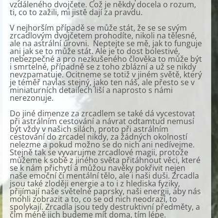
vzdáleného dvojčete. Což je někdy docela o rozum,
ti, co to zažili, mi jistě dají za pravdu.
V nejhorším případě se může stát, že se se svým
zrcadlovým dvojčetem prohodíte, nikoli na tělesné,
ale na astrální úrovni. Neptejte se mě, jak to funguje
ani jak se to může stát. Ale je to dost bolestivé,
nebezpečné a pro nezkušeného člověka to může být
i smrtelné, případně se z toho zblázní a už se nikdy
nevzpamatuje. Ocitneme se totiž v jiném světě, který
je téměř navlas stejný, jako ten náš, ale přesto se v
miniaturních detailech liší a naprosto s námi
nerezonuje.
Do jiné dimenze za zrcadlem se také dá vycestovat
při astrálním cestování a návrat odtamtud nemusí
být vždy v našich silách, proto při astrálním
cestování do zrcadel nikdy, za žádných okolností
nelezme a pokud možno se do nich ani nedívejme.
Stejně tak se vyvarujme zrcadlové magii, protože
můžeme k sobě z jiného světa přitáhnout věci, které
se k nám přichytí a můžou navěky pokřivit nejen
naše emoční či mentální tělo, ale i naši duši. Zrcadla
jsou také zloději energie a to i z hlediska fyziky,
přijímají naše světelné paprsky, naši energii, aby nás
mohli zobrazit a to, co se od nich neodrazí, to
spolykají. Zrcadla jsou tedy destruktivní předměty, a
čím méně jich budeme mít doma, tím lépe.