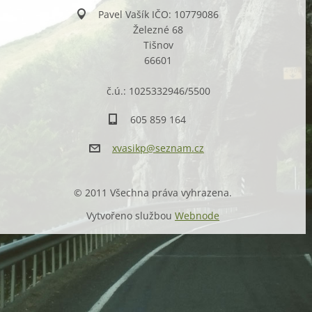
Pavel Vašík IČO: 10779086
Železné 68
Tišnov
66601
č.ú.: 1025332946/5500
605 859 164
xvasikp@
seznam.c
z
© 2011 Všechna práva vyhrazena.
Vytvořeno službou
Webnode