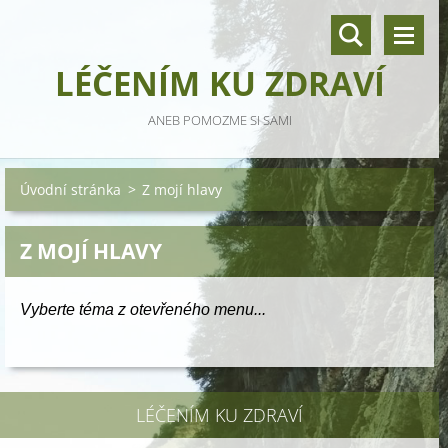
LÉČENÍM KU ZDRAVÍ
ANEB POMOZME SI SAMI
Úvodní stránka
>
Z mojí hlavy
Z MOJÍ HLAVY
Vyberte téma z otevřeného menu...
LÉČENÍM KU ZDRAVÍ