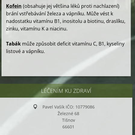
Kofein
(obsahuje jej většina léků proti nachlazení)
brání vstřebávání železa a vápníku. Může vést k
nadostatku vitamínu B1, inositolu a biotinu, draslíku,
zinku, vitamínu K a niacinu.
Tabák
může způsobit deficit vitamínu C, B1, kyseliny
listové a vápníku.
LÉČENÍM KU ZDRAVÍ
Pavel Vašík IČO: 10779086
Železné 68
Tišnov
66601