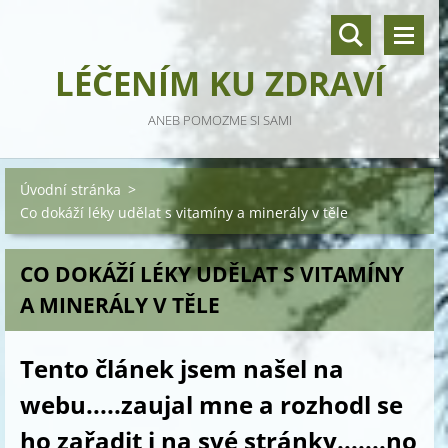
LÉČENÍM KU ZDRAVÍ
ANEB POMOZME SI SAMI
Úvodní stránka
>
Co dokáží léky udělat s vitamíny a minerály v těle
CO DOKÁŽÍ LÉKY UDĚLAT S VITAMÍNY
A MINERÁLY V TĚLE
Tento článek jsem našel na
webu.....zaujal mne a rozhodl se
ho zařadit i na své stránky.......no