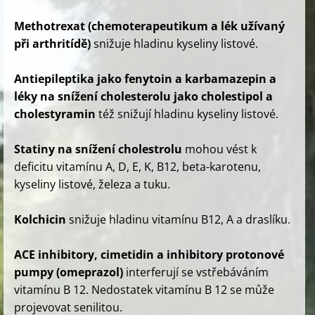
Methotrexat (chemoterapeutikum a lék užívaný
při arthritídě)
snižuje hladinu kyseliny listové.
Antiepileptika jako fenytoin a karbamazepin a
léky na snížení cholesterolu jako cholestipol a
cholestyramin
též snižují hladinu kyseliny listové.
Statiny na snížení cholestrolu
mohou vést k
deficitu vitamínu A, D, E, K, B12, beta-karotenu,
kyseliny listové, železa a tuku.
Kolchicin
snižuje hladinu vitamínu B12, A a draslíku.
ACE inhibitory, cimetidin a inhibitory protonové
pumpy (omeprazol)
interferují se vstřebáváním
vitamínu B 12. Nedostatek vitamínu B 12 se může
projevovat senilitou.