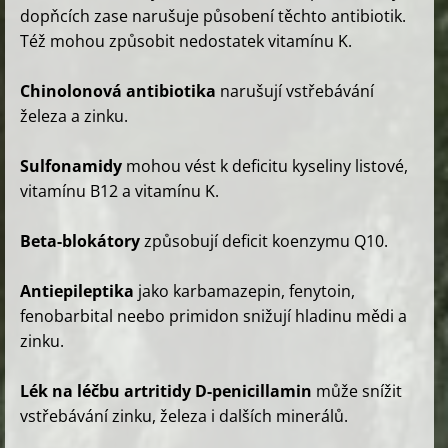
dopňcích zase narušuje působení těchto antibiotik.
Též mohou způsobit nedostatek vitamínu K.
Chinolonová antibiotika
narušují vstřebávání
železa a zinku.
Sulfonamidy
mohou vést k deficitu kyseliny listové,
vitamínu B12 a vitamínu K.
Beta-blokátory
způsobují deficit koenzymu Q10.
Antiepileptika
jako karbamazepin, fenytoin,
fenobarbital neebo primidon snižují hladinu mědi a
zinku.
Lék na léčbu artritidy D-penicillamin
může snížit
vstřebávání zinku, železa i dalších minerálů.