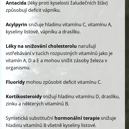
Antacida
(léky proti kyselosti žaludečních šťáv)
způsobují deficit vápníku.
Acylpyrin
snižuje hladinu vitamínu C, vitamínu A,
kyseliny listové, vápníku a draslíku.
Léky na snižování cholesterolu
narušují
vstřebávání v tucích rozpustných vitamínů jako je
vitamín A, D a E a mohou snížit zásoby železa v
organismu.
Fluoridy
mohou způsobit deficit vitamínu C.
Kortikosteroidy
snižují hladinu vitamínu D, draslíku,
zinku a některých vitamínů B.
Syntetická substituční
hormonální terapie
snižuje
hladinu vitamínů B všetně kyseliny listové.