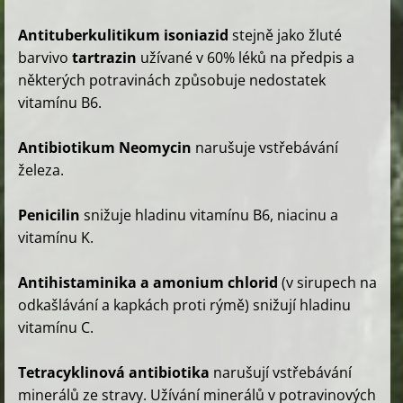
Antituberkulitikum isoniazid
stejně jako žluté
barvivo
tartrazin
užívané v 60% léků na předpis a
některých potravinách způsobuje nedostatek
vitamínu B6.
Antibiotikum Neomycin
narušuje vstřebávání
železa.
Penicilin
snižuje hladinu vitamínu B6, niacinu a
vitamínu K.
Antihistaminika a amonium chlorid
(v sirupech na
odkašlávání a kapkách proti rýmě) snižují hladinu
vitamínu C.
Tetracyklinová antibiotika
narušují vstřebávání
minerálů ze stravy. Užívání minerálů v potravinových