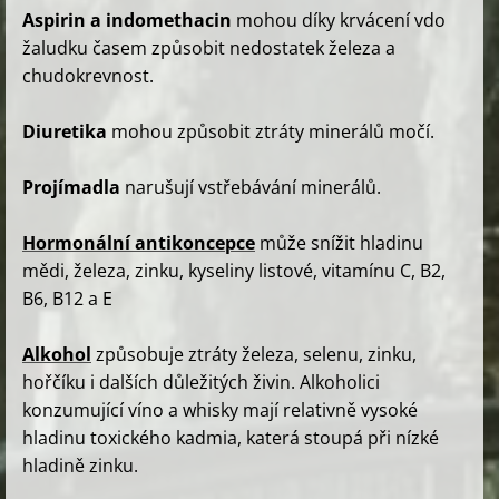
Aspirin a indomethacin
mohou díky krvácení vdo
žaludku časem způsobit nedostatek železa a
chudokrevnost.
Diuretika
mohou způsobit ztráty minerálů močí.
Projímadla
narušují vstřebávání minerálů.
Hormonální antikoncepce
může snížit hladinu
mědi, železa, zinku, kyseliny listové, vitamínu C, B2,
B6, B12 a E
Alkohol
způsobuje ztráty železa, selenu, zinku,
hořčíku i dalších důležitých živin. Alkoholici
konzumující víno a whisky mají relativně vysoké
hladinu toxického kadmia, katerá stoupá při nízké
hladině zinku.