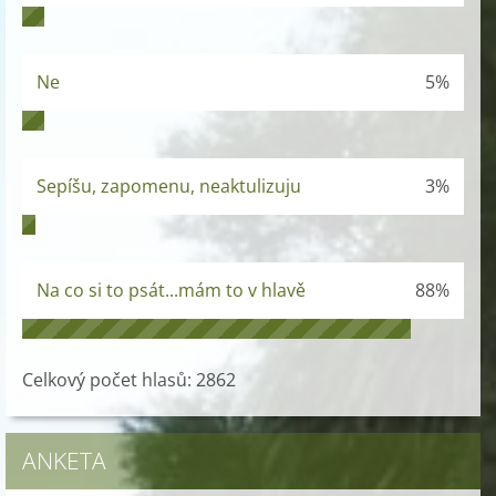
Ne
5%
Sepíšu, zapomenu, neaktulizuju
3%
Na co si to psát...mám to v hlavě
88%
Celkový počet hlasů:
2862
ANKETA