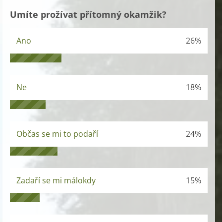
Umíte prožívat přítomný okamžik?
Ano
26%
Ne
18%
Občas se mi to podaří
24%
Zadaří se mi málokdy
15%