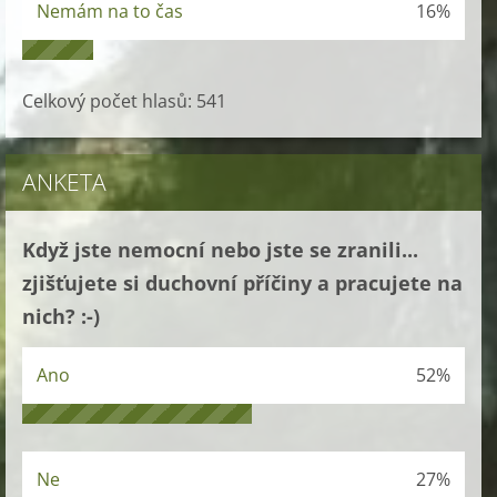
Nemám na to čas
16%
Celkový počet hlasů:
541
ANKETA
Když jste nemocní nebo jste se zranili...
zjišťujete si duchovní příčiny a pracujete na
nich? :-)
Ano
52%
Ne
27%