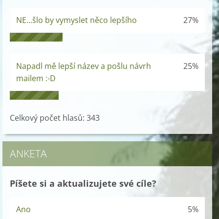
NE...šlo by vymyslet něco lepšího
27%
Napadl mě lepší název a pošlu návrh
25%
mailem :-D
Celkový počet hlasů:
343
ANKETA
Píšete si a aktualizujete své cíle?
Ano
5%