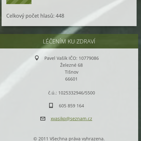
Celkový počet hlasů:
448
LÉČENÍM KU ZDRAVÍ
Pavel Vašík IČO: 10779086
Železné 68
Tišnov
66601
č.ú.: 1025332946/5500
605 859 164
xvasikp@
seznam.c
z
© 2011 Všechna práva vyhrazena.