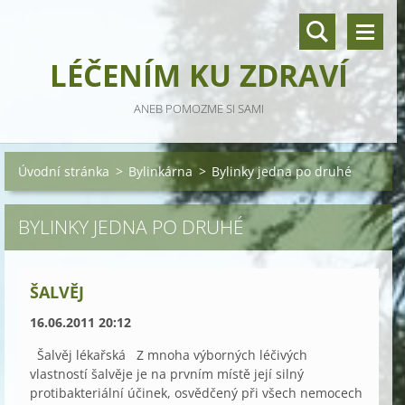
LÉČENÍM KU ZDRAVÍ
ANEB POMOZME SI SAMI
Úvodní stránka
>
Bylinkárna
>
Bylinky jedna po druhé
BYLINKY JEDNA PO DRUHÉ
ŠALVĚJ
16.06.2011 20:12
Šalvěj lékařská Z mnoha výborných léčivých
vlastností šalvěje je na prvním místě její silný
protibakteriální účinek, osvědčený při všech nemocech