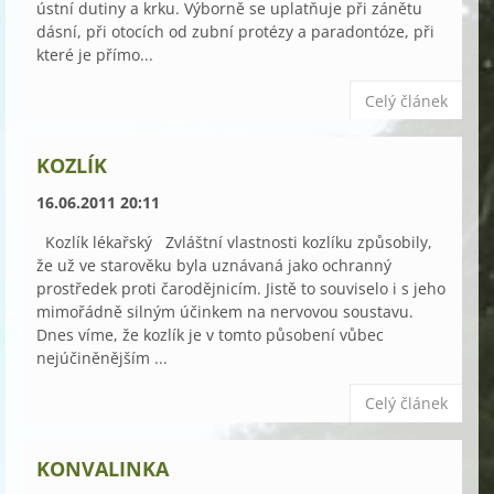
ústní dutiny a krku. Výborně se uplatňuje při zánětu
dásní, při otocích od zubní protézy a paradontóze, při
které je přímo...
Celý článek
KOZLÍK
16.06.2011 20:11
Kozlík lékařský Zvláštní vlastnosti kozlíku způsobily,
že už ve starověku byla uznávaná jako ochranný
prostředek proti čarodějnicím. Jistě to souviselo i s jeho
mimořádně silným účinkem na nervovou soustavu.
Dnes víme, že kozlík je v tomto působení vůbec
nejúčiněnějším ...
Celý článek
KONVALINKA