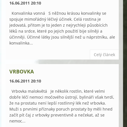
16.06.2011 20:10
Konvalinka vonná S něžnou krásou konvalinky se
spojuje mimořádný léčivý účinek. Celá rostina je
jedovatá, přitom je to jeden z nejrychleji působících
léků na srdce, které po jejich použití bije silněji a
účinněji. Účinné látky jsou silnější než u náprstníku, ale
konvalinka...
Celý článek
VRBOVKA
16.06.2011 20:10
Vrbovka malokvětá Je několik rostlin, které velmi
dobře léčí nemoci močového ústrojí, bylináři však tvrdí,
že na prostatu není lepší rostlinný lék než vrbovka.
Muži s prvními příznaky poruch prostaty by měli hned
začít pít čaj z vrbovky preventivně a nečekat, až se
nemoc...