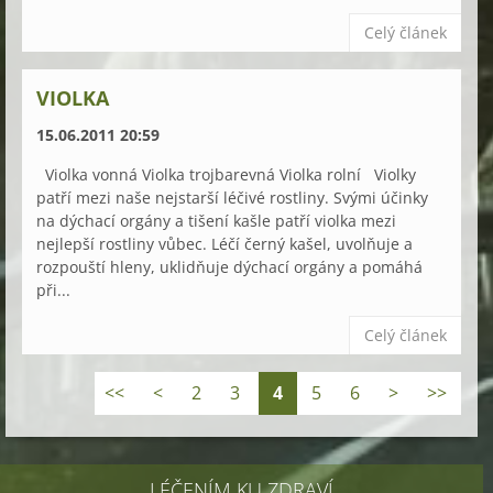
Celý článek
VIOLKA
15.06.2011 20:59
Violka vonná Violka trojbarevná Violka rolní Violky
patří mezi naše nejstarší léčivé rostliny. Svými účinky
na dýchací orgány a tišení kašle patří violka mezi
nejlepší rostliny vůbec. Léčí černý kašel, uvolňuje a
rozpouští hleny, uklidňuje dýchací orgány a pomáhá
při...
Celý článek
<<
<
2
3
4
5
6
>
>>
LÉČENÍM KU ZDRAVÍ