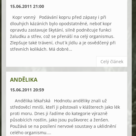
15.06.2011 21:00
Kopr vonný Podávání kopru před zápasy i při
dlouhých kázáních bylo opodstatněné, neboť kopr
opravdu zastavuje škytání, silně podněcuje funkci
žaludku a střev, což se přenáší na celý organismus.
Zlepšuje také trávení, chuť k jídlu a je osvědčený při
střevních kolikách. Má dobré...
Celý článek
ANDĚLIKA
15.06.2011 20:59
Andělika lékařská Hodnotu anděliky znali už
středověcí mniši, kteří ji pěstovali v klášterech jako lék
proti moru. Dnes ji řadíme do kategorie výrazně
působících rostlin, jako jsou puškvorec a ženšen.
Použává se na posílení nervové soustavy a uklidnění
celého organismu....