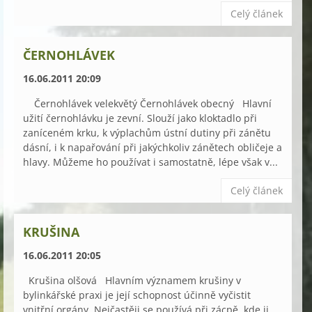
Celý článek
ČERNOHLÁVEK
16.06.2011 20:09
Černohlávek velekvětý Černohlávek obecný Hlavní
užití černohlávku je zevní. Slouží jako kloktadlo při
zaníceném krku, k výplachům ústní dutiny při zánětu
dásní, i k napařování při jakýchkoliv zánětech obličeje a
hlavy. Můžeme ho používat i samostatně, lépe však v...
Celý článek
KRUŠINA
16.06.2011 20:05
Krušina olšová Hlavním významem krušiny v
bylinkářské praxi je její schopnost účinně vyčistit
vnitřní orgány. Nejčastěji se používá při zácpě, kde ji